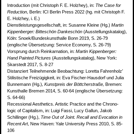
Introduction (mit Christoph F. E. Holzhey), in:
The Case for
Reduction
, Berlin: ICI Berlin Press 2022 (hg. mit Christoph F.
E. Holzhey, i. E.)
Dienstleistungsgesellschaft, in: Susanne Kleine (Hg.)
Martin
Kippenberger: Bitteschön Dankeschön
(Ausstellungskatalog),
Köln: Snoek/Bundeskunsthalle Bonn 2019, S. 26-79
(englische Übersetzung: Service Economy, S. 26-79)
Vorsprung durch Reinkarnation, in:
Martin Kippenberger:
Hand Painted Pictures
(Ausstellungskatalog), New York:
Skarstedt 2017, S. 8-27
Distanziert Teilnehmende Beobachtung: Loretta Fahrenholz’
Stilistische Freizügigkeit, in: Eva Fischer-Hausdorf und Julia
Bunnemann (Hg.),
Kunstpreis der Böttcherstraße,
Bremen:
Kunsthalle Bremen 2014, S. 60-64 (englische Übersetzung:
S. 64-66)
Recessional Aesthetics. Artistic Practice and the Chrono-
logic of Capitalism, in: Luigi Fassi, Lucy Gallun, Jakob
Schillinger (Hg.),
Time Out of Joint. Recall and Evocation in
Recent Art
, New Haven: Yale University Press 2010, S. 85-
106