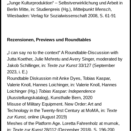
„Junge Kulturproduktion“ – Selbstverwirklichung und Arbeit in
Berlin Mitte, in: Studienpreis (Hg.),
Mittelpunkt Mensch
,
Wiesbaden: Verlag für Sozialwissenschaft 2008, S. 61-91
Rezensionen, Previews und Roundtables
„I can say no to the context“ A Roundtable-Discussion with
Jutta Koether, Julie Mehretu and Avery Singer, moderated by
Jakob Schillinger, in:
Texte zur Kunst
33/127 (September
2023, i. E.)
Roundtable Diskussion mit Anke Dyes, Tobias Kaspar,
Valerie Knoll, Hannes Loichinger, in: Valerie Knoll, Hannes
Loichinger (Hg.)
Tobias Kaspar: Independence
(Ausstellungskatalog), Kunsthalle Bern, 2020
Misuse of Military Equipment. New Order: Art and
Technology in the Twenty-first Century at MoMA, in:
Texte
zur Kunst,
online (August 2019)
Meshes of the Platform Age. Loretta Fahrenholz at mumok,
in:
Texte zur Kunst
28/112 (Dezember 2018), S. 196-200