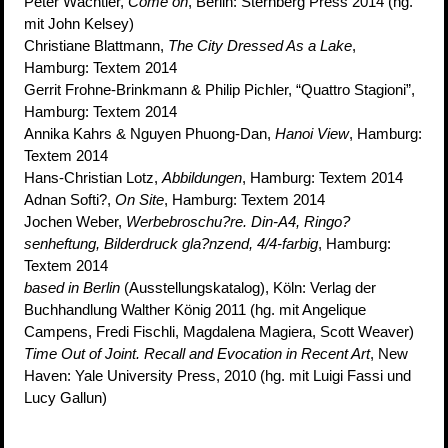
Peter Wächtler,
Come on
, Berlin: Sternberg Press 2014 (hg.
mit John Kelsey)
Christiane Blattmann,
The City Dressed As a Lake
,
Hamburg: Textem 2014
Gerrit Frohne-Brinkmann & Philip Pichler, “Quattro Stagioni”,
Hamburg: Textem 2014
Annika Kahrs & Nguyen Phuong-Dan,
Hanoi View
, Hamburg:
Textem 2014
Hans-Christian Lotz,
Abbildungen
, Hamburg: Textem 2014
Adnan Softi?,
On Site
, Hamburg: Textem 2014
Jochen Weber,
Werbebroschu?re. Din-A4, Ringo?
senheftung, Bilderdruck gla?nzend, 4/4-farbig
, Hamburg:
Textem 2014
based in Berlin
(Ausstellungskatalog), Köln: Verlag der
Buchhandlung Walther König 2011 (hg. mit Angelique
Campens, Fredi Fischli, Magdalena Magiera, Scott Weaver)
Time Out of Joint. Recall and Evocation in Recent Art
, New
Haven: Yale University Press, 2010 (hg. mit Luigi Fassi und
Lucy Gallun)