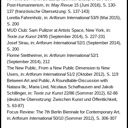
Post-Humannerism, in:
May Revue
15 (Juni 2016), S. 130-
137 (französische Übersetzung: S. 137-143)
Loretta Fahrenholz, in:
Artforum International
53/9 (Mai 2015),
S. 200
MUD Club: Sam Pulitzer at Artists Space, New York, in:
Texte zur Kunst
24/95 (September 2014), S. 227-231
Josef Strau, in:
Artforum International
52/1 (September 2014),
S. 200
Florine Stettheimer, in:
Artforum International
52/1
(September 2014), 212
The New Public, From a New Public Dimension to New
Users, in:
Artforum International
51/2 (Oktober 2012), S. 119
Between Art and Public, A Roundtable-Discussion with
Natasa Ilic, Maria Lind, Nicolaus Schafhausen and Jakob
Schillinger, in:
Texte zur Kunst
22/86 (Sommer 2012), 62-86
(deutsche Übersetzung: Zwischen Kunst und Öffentlichkeit,
S. 63-87)
Focus Review: The 7th Berlin Biennale for Contemporary Art,
in:
Artforum International
50/10 (Sommer 2012), S. 306-307